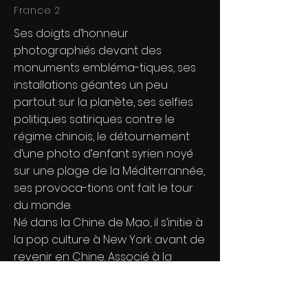
France 2
Ses doigts d’honneur
photographiés devant des
monuments embléma-tiques, ses
installations géantes un peu
partout sur la planète, ses selfies
politiques satiriques contre le
régime chinois, le détournement
d’une photo d’enfant syrien noyé
sur une plage de la Méditerrannée,
ses provoca-tions ont fait le tour
du monde.
Né dans la Chine de Mao, il s’initie à
la pop culture à New York avant de
revenir en Chine. Associé à la
conception du stade olympique
de Pekin, il prend conscience de