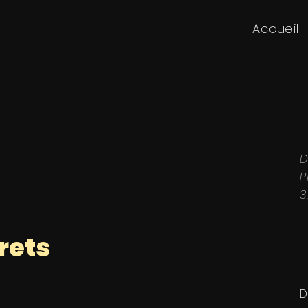
Accueil
D
P
3
rets
D