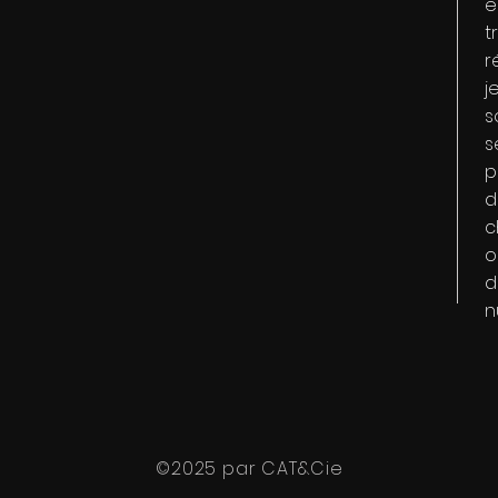
e
t
r
j
s
s
p
d
c
o
d
n
©2025 par CAT&Cie