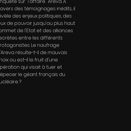
nquête sur "l'affaire" Areva. A
ravers des témoignages inédits, il
évèle des enjeux politiques, des
eux de pouvoir jusqu'au plus haut
ommet de l'Etat et des alliances
ecrètes entre les différents
rotagonistes. Le naufrage
'Areva résulte-t-il de mauvais
hoix ou est-il le fruit d'une
pération qui visait à tuer et
épecer le géant français du
ucléaire ?