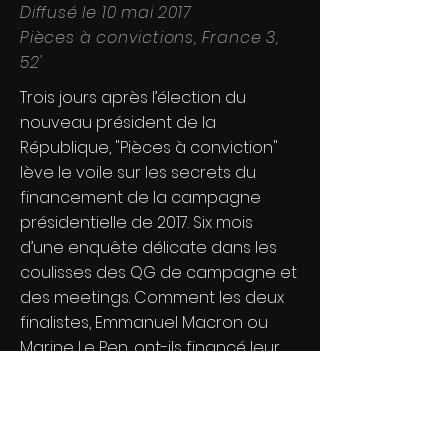
Diffusé le 10 mai 2017
Pièces à convictions, France 3,
52'
Trois jours après l’élection du
nouveau président de la
République, "Pièces à conviction"
lève le voile sur les secrets du
financement de la campagne
présidentielle de 2017. Six mois
d’une enquête délicate dans les
coulisses des QG de campagne et
des meetings. Comment les deux
finalistes, Emmanuel Macron ou
Marine Le Pen, ont-ils financé leur
campagne ? Et les autres
candidats qui n’ont pas dépassé le
premier tour ? D'où vient l'argent ?
Qui a fait des dons, sachant que