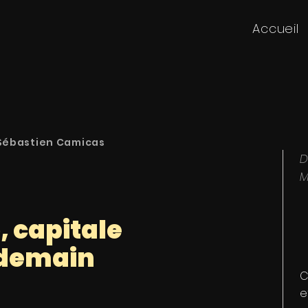
Accueil
 Sébastien Camicas
D
M
, capitale
 demain
C
e