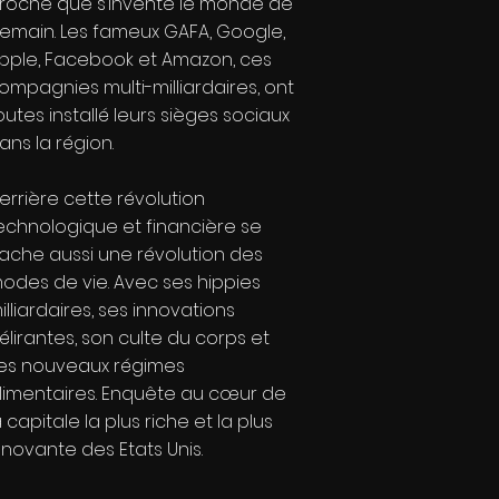
roche que s’invente le monde de
emain. Les fameux GAFA, Google,
pple, Facebook et Amazon, ces
ompagnies multi-milliardaires, ont
outes installé leurs sièges sociaux
ans la région.
errière cette révolution
echnologique et financière se
ache aussi une révolution des
odes de vie. Avec ses hippies
illiardaires, ses innovations
élirantes, son culte du corps et
es nouveaux régimes
limentaires. Enquête au cœur de
a capitale la plus riche et la plus
nnovante des Etats Unis.