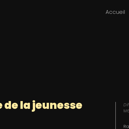
Accueil
e de la jeunesse
Di
M6
Ra