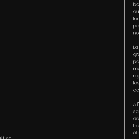
bo
au
lo
pa
no
La
gr
pa
mo
ra
le
co
A 
sa
dr
tr
ét
illot